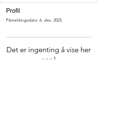
Profil
Påmeldingsdato: 6. des. 2025
Det er ingenting å vise her
ennå
Når dette medlemmet legger til
informasjon om seg selv, vil du se det
her.
Sjekk ut vår FB side:
©2019 Brukerhuset