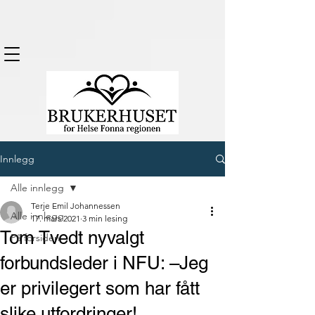
Innlegg
Alle innlegg
Terje Emil Johannessen
Alle innlegg
17. mars 2021
3 min lesing
Tom Tvedt nyvalgt
På forsiden
forbundsleder i NFU: –Jeg
er privilegert som har fått
slike utfordringer!