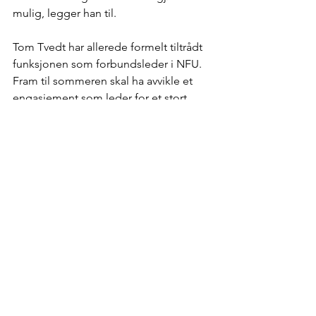
mulig, legger han til.
Tom Tvedt har allerede formelt tiltrådt 
funksjonen som forbundsleder i NFU. 
Fram til sommeren skal ha avvikle et 
engasjement som leder for et stort 
prosjekt i regi av entreprenører og 
eiendomsutviklere på Jæren før han 
kan ofre seg fullt og helt for sine to 
styreverv. Det er bare å ønske ham 
lykke til. 