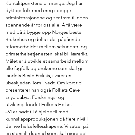
Kontaktpunktene er mange. Jeg har 
dyktige folk med meg i begge 
administrasjonene og ser fram til noen 
spennende år for oss alle. Å få være 
med på å bygge opp Norges beste 
Brukerhus og delta i det pågående 
reformarbeidet mellom sekundær- og 
primærhelsetjenesten, skal bli lærerikt. 
Målet er å utvikle et samarbeid mellom 
alle fagfolk og brukerne som skal gi 
landets Beste Praksis, svarer en 
ubeskjeden Tom Tvedt. Om kort tid 
presenterer han også Folkets Gave 
«nye baby», Forsknings- og 
utviklingsfondet Folkets Helse.
–Vi er nødt til å hjelpe til med 
kunnskapsproduksjonen på flere nivå i 
de nye helsefellesskapene. Vi satser på 
en storstilt dugnad som skal gjøre det 