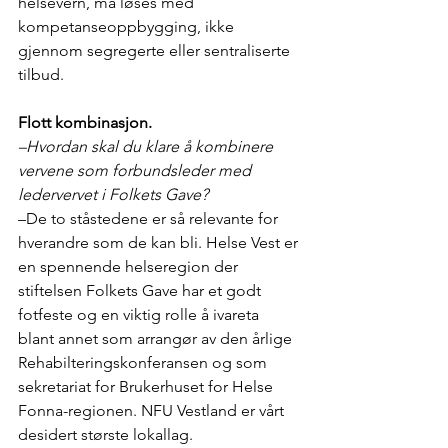
helsevern, må løses med 
kompetanseoppbygging, ikke 
gjennom segregerte eller sentraliserte 
tilbud.  
Flott kombinasjon.
–Hvordan skal du klare å kombinere 
vervene som forbundsleder med 
ledervervet i Folkets Gave?
–De to ståstedene er så relevante for 
hverandre som de kan bli. Helse Vest er 
en spennende helseregion der 
stiftelsen Folkets Gave har et godt 
fotfeste og en viktig rolle å ivareta 
blant annet som arrangør av den årlige 
Rehabilteringskonferansen og som 
sekretariat for Brukerhuset for Helse 
Fonna-regionen. NFU Vestland er vårt 
desidert største lokallag. 