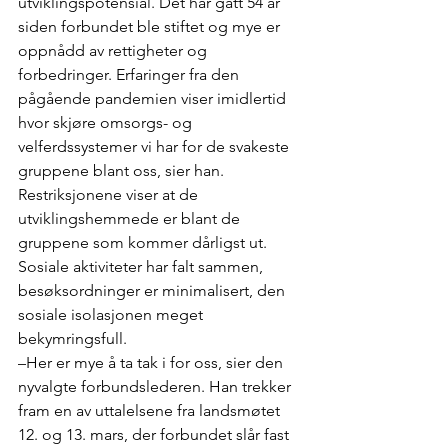
utviklingspotensial. Det har gått 54 år 
siden forbundet ble stiftet og mye er 
oppnådd av rettigheter og 
forbedringer. Erfaringer fra den 
pågående pandemien viser imidlertid 
hvor skjøre omsorgs- og 
velferdssystemer vi har for de svakeste 
gruppene blant oss, sier han. 
Restriksjonene viser at de 
utviklingshemmede er blant de 
gruppene som kommer dårligst ut. 
Sosiale aktiviteter har falt sammen, 
besøksordninger er minimalisert, den 
sosiale isolasjonen meget 
bekymringsfull. 
–Her er mye å ta tak i for oss, sier den 
nyvalgte forbundslederen. Han trekker 
fram en av uttalelsene fra landsmøtet 
12. og 13. mars, der forbundet slår fast 