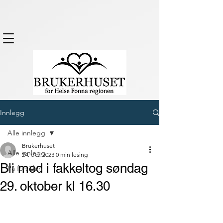
Innlegg
Alle innlegg
Brukerhuset
Alle innlegg
24. okt. 2023
0 min lesing
Bli med i fakkeltog søndag
På forsiden
29. oktober kl 16.30